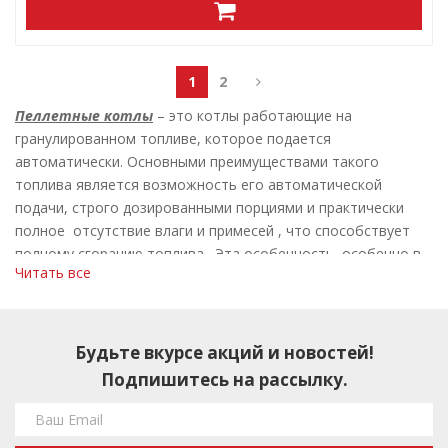
1
2
Пеллетные котлы
– это котлы работающие на
гранулированном топливе, которое подается
автоматически. Основными преимуществами такого
топлива является возможность его автоматической
подачи, строго дозированными порциями и практически
полное отсутствие влаги и примесей , что способствует
полному сгоранию топлива. Эта особенность, особенно в
Читать все
сочетании с современными автоматическими следящими
системами, делает применение таких котлов особенно
эффективным и экономичным. Кроме того, пеллетные
котлы не требуют специальных разрешений для установки.
Будьте вкурсе акций и новостей!
Также , преимуществом таких котлов является
Подпишитесь на рассылку.
автономность, долгий срок работы на одной загрузке и
экологичность.
Использование энергии в грануле составляет более 90%, в