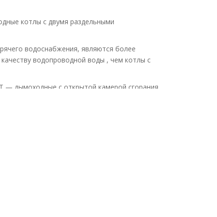
одные котлы с двумя раздельными
рячего водоснабжения, являются более
качеству водопроводной воды , чем котлы с
RT — дымоходные с открытой камерой сгорания
ой сгорания мощностью 24, 28 ,35 кВт.