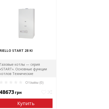
RIELLO START 28 KI
Газовые котлы — серия
«START». Основные функции
котлов Технические
характеристики и
Отзывы (0)
особенности..
48673
грн
Купить