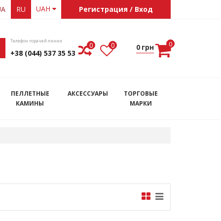
UAH
UA
RU
Регистрация / Вход
Телефон горачей линии
0
0
0
0
грн
+38 (044) 537 35 53
ПЕЛЛЕТНЫЕ
АКСЕССУАРЫ
ТОРГОВЫЕ
КАМИНЫ
МАРКИ