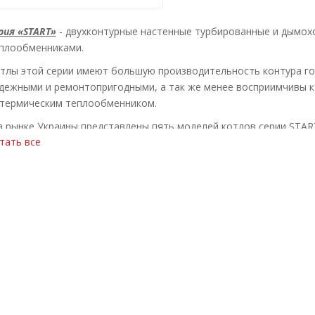
рия «START»
- двухконтурные настенные турбированные и дымох
плообменниками.
тлы этой серии имеют большую производительность контура го
дежными и ремонтопригодными, а так же менее восприимчивы к 
термическим теплообменником.
 рынке Украины представлены пять моделей котлов серии STA
тать все
щностью 24 и 28 кВт., а так же турбированные с закрытой камер