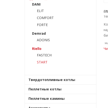
DANI
ELIT
се
те
COMFORT
Ко
FORTE
на
Demrad
би
ADONIS
На
Riello
Чи
мо
FASTECH
START
Твердотопливные котлы
Пеллетные котлы
Пеллетные камины
Аксессуары