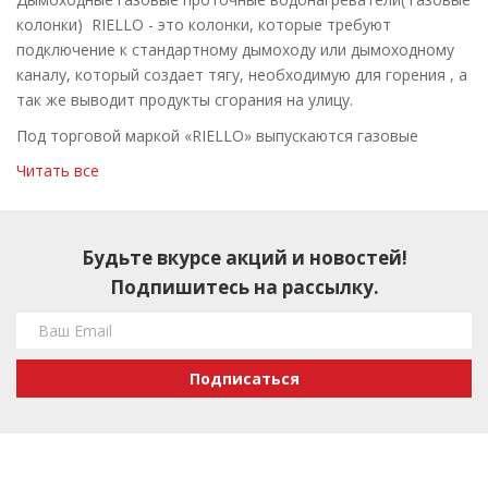
колонки) RIELLO - это колонки, которые требуют
подключение к стандартному дымоходу или дымоходному
каналу, который создает тягу, необходимую для горения , а
так же выводит продукты сгорания на улицу.
Под торговой маркой «RIELLO» выпускаются газовые
дымоходные водонагреватели одной серии . Это серия
Читать все
"ACQUAFUN² LN" — проточные газовые нагреватели воды
для бытовых нужд нового поколения, отличающиеся
высокой эффективностью и низкими выбросами NOx (<56
Будьте вкурсе акций и новостей!
мг / кВт · ч), которые быстро и легко устанавливается без
Подпишитесь на рассылку.
подключения к электрической сети, так как источником
электропитания служит батарея. Достигается такая
энергоэффективность за счет особенности конструкции,
обеспечивающей более полное сгорание топлива. Данный
Подписаться
тип оборудования соответствует всем современным
европейским стандартам по экологичности, безопасности и
энергоэффективности. Водонагреватели имеют такие
особенности конструкции, как охлаждаемая горелка,
система двойного термостатического контроля, горелка с