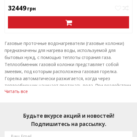
32449
грн
Газовые проточные водонагреватели (газовые колонки)
предназначены для нагрева воды, используемой для
бытовых нужд, с помощью теплоты сгорания газа.
Теплообменник газовой колонки представляет собой
змеевик, под которым расположена газовая горелка.
Горелка автоматически разжигается, когда через
теплообменник начинает протекать вода. При воздействии
Читать все
пламени теплообменник, а также протекающая через него
вода нагреваются.
Преимущество данной конструкции (нагревателей
Будьте вкурсе акций и новостей!
проточного типа) в том, что нагревается именно то
Подпишитесь на рассылку.
количество воды, которое необходимо, в отличии от
бойлера, в котором неиспользованная горячая вода