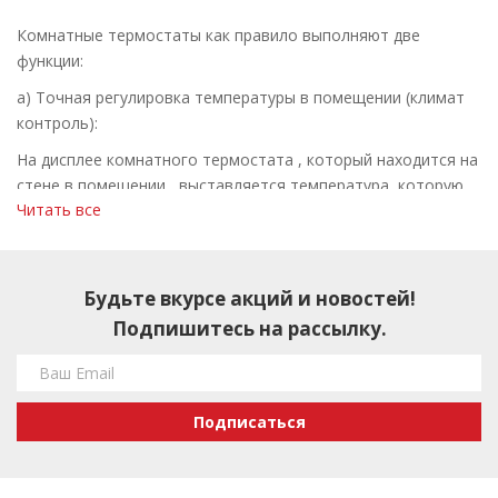
Комнатные термостаты как правило выполняют две
функции:
а) Точная регулировка температуры в помещении (климат
контроль):
На дисплее комнатного термостата , который находится на
стене в помещении, выставляется температура, которую
Читать все
необходимо удерживать в помещении. При достижении
этой температуры котел отключается, а как только
температура падает на 0,3 градуса целься , котел опять
включается. Таким образом заданная температура в
Будьте вкурсе акций и новостей!
помещении всегда остается постоянной.
Подпишитесь на рассылку.
б) Функция недельного программатора:
С помощью этой функции можно запрограммировать
температуру в помещении в зависимости от времени суток
Подписаться
на каждый день недели с учетом вашего жизненного
графика таким образом, чтобы избежать лишних затрат на
отопление.